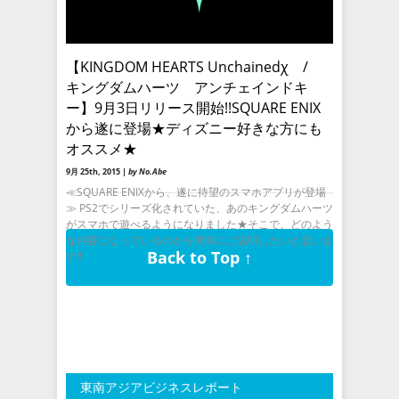
【KINGDOM HEARTS Unchainedχ /
キングダムハーツ アンチェインドキ
ー】9月3日リリース開始!!SQUARE ENIX
から遂に登場★ディズニー好きな方にも
オススメ★
9月 25th, 2015 |
by No.Abe
≪SQUARE ENIXから、遂に待望のスマホアプリが登場
≫ PS2でシリーズ化されていた、あのキングダムハーツ
がスマホで遊べるようになりました★そこで、どのよう
な内容になっているのかを簡単にご説明したいと思いま
Back to Top ↑
す!!
東南アジアビジネスレポート