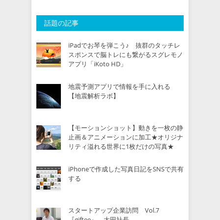
話題の記事
iPadでお琴を弾こう♪ 抜群のタッチレ
スポンスで脳トレにも繋がるスグレモノ
アプリ「iKoto HD」
地震予測アプリで情報を手に入れる
【地震解析ラボ】
【モーションショット】動きを一枚の静
止画＆アニメーションに加工★オリジナ
リティ溢れる世界に1枚だけの写真★
iPhoneで作成した写真日記をSNSで共有
する
スタートアップ企業訪問 Vol.7
『giftee』 太田社長