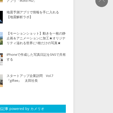
アプリ「iKoto HD」
地震予測アプリで情報を手に入れる
【地震解析ラボ】
【モーションショット】動きを一枚の静
止画＆アニメーションに加工★オリジナ
リティ溢れる世界に1枚だけの写真★
iPhoneで作成した写真日記をSNSで共有
する
スタートアップ企業訪問 Vol.7
『giftee』 太田社長
記事 powered by カメリオ