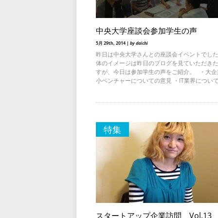
中央大学座談会参加学生の声
5月 29th, 2014 |
by daichi
昨日は中央大学さんとの座談会イベントでした
体のイメージは昨日のブログを見ていただき
すが、今日は参加学生の声をご紹介。 ・大企
小ベンチャーについての意見 ・IT業界につい
特集
スタートアップ企業訪問 Vol.13