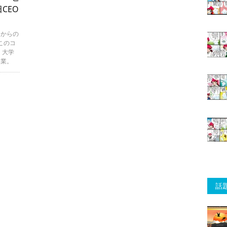
CEO
んからの
このコ
、大学
起業。
話