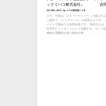
ックリバコ株式会社』 吉田
5月 10th, 2013 |
by スマホ研究員１１号
さて、今回は『ヱドファクトリー』の坂口さ
ご紹介で 『ビックリバコ』の吉田さんです。 
ーナーで初めての女性社長です。 吉田さんは
在学中にインターンとして活躍され、そして
独特の雰囲気を持つ彼女の考