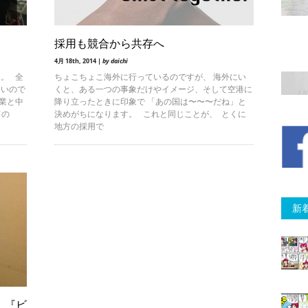
採用も競合から共存へ
4月 18th, 2014 |
by daichi
。 全
ちょこちょこ海外に行っているのですが、 海外にい
たいので
くと、ある一つの事象だけやイメージ、そして空港に
業と中
降り立ったときに印象で 「あの国は〜〜〜だね」と
ての
決めがちになります。 これと同じことが、 とくに
地方の採用で
新
 『ビ