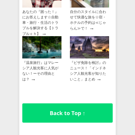
あなたの『困った！』
自分のスタイルに合わ
にお答えします☆自動
せて快適な旅を☆宿・
車・旅行・生活のトラ
ホテルの予約は≪じゃ
→
ブルを解決する【トラ
らん≫で！
→
ブルｃｈ】
『温泉旅行』はマレー
『ビザ免除を検討』の
シア人観光客に人気が
ニュース！「インドネ
ない！ーその理由と
シア人観光客が知りた
→
→
は？
いこと」まとめ
Back to Top ↑