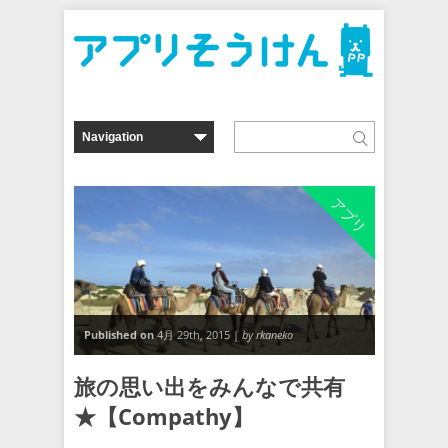
アプリ
Published on
4月 29th, 2015 |
by rkaneko
旅の思い出をみんなで共有
★【Compathy】