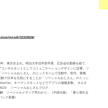
hotos/mnadi/32325828/
63年、東京生まれ。明治大学法学部卒業、広告会社勤務を経て、
アコンサルタントとしてコミュ二ケーションデザインに従事。ソ
「ソーシャルおじさん」のニックネームで活動中。世代、業種、
の活動で日本を元気にすることが「ソーシャルおじさん」のミッシ
ン、MacFan、キーマンズネットなどでアプリの連載多数。 オルタ
jp/social023/ ソーシャルおじさんブログ
jp/ 著書 「図解 ソーシャルメディア早わかり」（中経出版） 「乗り遅れる
バンク新書）