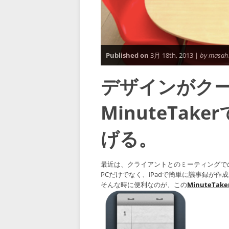
Published on
3月 18th, 2013 |
by masah
デザインがク
MinuteTa
げる。
最近は、クライアントとのミーティングで
PCだけでなく、iPadで簡単に議事録が作
そんな時に便利なのが、この
MinuteTaker