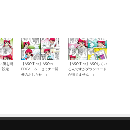
】狙い所を間
【ASO Tips】ASOの
【ASO Tips】ASOしてい
ド設定
PDCA ＆ セミナー開
るんですがダウンロード
→
→
催のおしらせ
が増えません