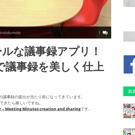
irotokumoto
1
ールな議事録アプリ！
kerで議事録を美しく仕上
新
の議事録の提出が当たり前になってきています。
成できたら嬉しいですね。
 – Meeting Minutes creation and sharing
です。