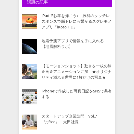
話題の記事
iPadでお琴を弾こう♪ 抜群のタッチレ
スポンスで脳トレにも繋がるスグレモノ
アプリ「iKoto HD」
地震予測アプリで情報を手に入れる
【地震解析ラボ】
【モーションショット】動きを一枚の静
止画＆アニメーションに加工★オリジナ
リティ溢れる世界に1枚だけの写真★
iPhoneで作成した写真日記をSNSで共有
する
スタートアップ企業訪問 Vol.7
『giftee』 太田社長