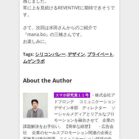
感じました。
常に上を見続けるREVENTIVEに期待できそうで
す。
さて、次回は水田さんからのご紹介で
『mana.bo』の三橋さんです。
お楽しみに。
Tags:
シリコンバレー
,
デザイン
,
プライベート
,
ムゲンラボ
About the Author
・株式会社ア
スマホ研究員１１号
ドフロンテ コミュニケーション
デザイン本部 ディレクター ソ
ーシャルメディアとリアルなプロ
モーションを融合させて 企業の
課題解決をお手伝い。 【簡単な経歴】 ・広告会
社 企業のセールスプロモーション関連の企画と
実施及び進行管理。コミュニケーション領域の中