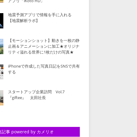
アプリ「iKoto HD」
地震予測アプリで情報を手に入れる
【地震解析ラボ】
【モーションショット】動きを一枚の静
止画＆アニメーションに加工★オリジナ
リティ溢れる世界に1枚だけの写真★
iPhoneで作成した写真日記をSNSで共有
する
スタートアップ企業訪問 Vol.7
『giftee』 太田社長
記事 powered by カメリオ