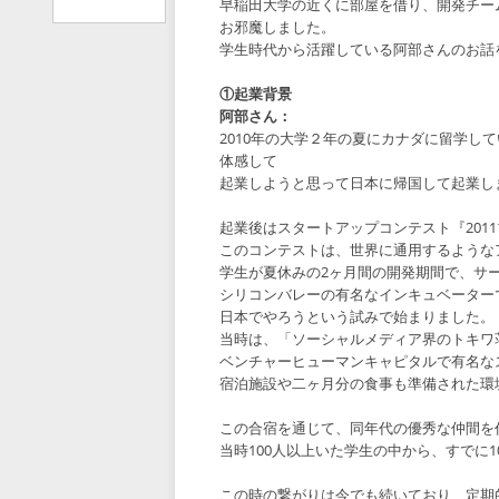
早稲田大学の近くに部屋を借り、開発チー
お邪魔しました。
学生時代から活躍している阿部さんのお話
①起業背景
阿部さん：
2010年の大学２年の夏にカナダに留学し
体感して
起業しようと思って日本に帰国して起業し
起業後はスタートアップコンテスト『201
このコンテストは、世界に通用するような
学生が夏休みの2ヶ月間の開発期間で、サ
シリコンバレーの有名なインキュベーターである
日本でやろうという試みで始まりました。
当時は、「ソーシャルメディア界のトキワ
ベンチャーヒューマンキャピタルで有名な
宿泊施設や二ヶ月分の食事も準備された環
この合宿を通じて、同年代の優秀な仲間を
当時100人以上いた学生の中から、すでに
この時の繋がりは今でも続いており、定期