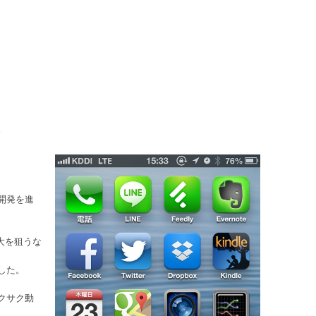
。
開発を進
拡大を狙うな
した。
クサク動