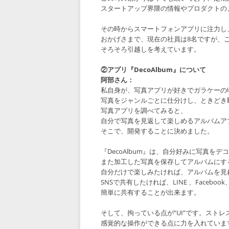
スタートアップ界隈の情報やプロダクトの
その時からスマートフォンアプリに注力し、『
おかげさまで、現在の社員は8名ですが、
そろそろ引越しを考えています。
②アプリ『DecoAlbum』について
阿部さん：
私自身が、写真アプリが好きでガラケーの
写真をジャンルごとに仕分けし、ときどき
写真アプリを調べてみると、
自分で写真を見返して楽しめるアルバムア
そこで、開発することに決めました。
『DecoAlbum』は、自分好みに写真
また加工した写真を保存してアルバムにす
自分だけで楽しみたければ、アルバムを見
SNSで共有したければ、LINE 、Facebook、T
簡単に共有することが出来ます。
そして、拘っている点が“UI”です。スト
感覚的な操作ができる点に力を入れていま