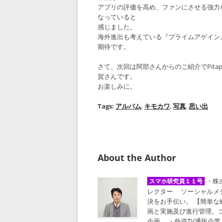
アプリの評価を高め、ファンにさせる強力
なっていると
感じました。
海外進出も考えている『プライムアゲイン
期待です。
さて、次回は阿部さんからのご紹介でPitap
賀さんです。
お楽しみに。
Tags:
アルバム
,
キモカワ
,
写真
,
思い出
About the Author
・株
スマホ研究員１１号
レクター ソーシャルメ
決をお手伝い。 【簡単
画と実施及び進行管理。
企画。 ・外資TV通販企