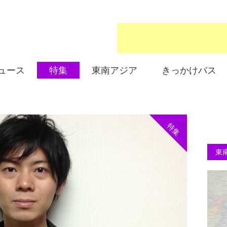
ュース
特集
東南アジア
きっかけバス
特集
東