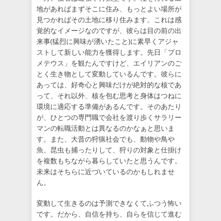
地があればまずそこに住み、もっとよい場所が
見つかればその土地に移り住みます。これは感
覚的なイメージなのですが、彼らは目の前の出
来事(猛烈に興味が湧いたこと)に素早くアジャ
ストして新しい能力を獲得します。先日「プロ
メテウス」を観たんですけど、エイリアンのご
とく生き物として変動しているんです。彼らに
あっては、好奇心と興味だけが絶対的な核であ
って、それ以外、核を包む思考と身体はつねに
環境に適応する準備があるんです。そのあたり
が、ひとつの専門職で会社を渡り歩くサラリー
マンの転職活動とは異なるのかなぁと思いま
す。また、大昔の狩猟社会でも、動物や鳥や
魚、昆虫も捕ったりして、狩りの対象と仕掛け
を複数もちながら暮らしていたと思うんです。
未来はそちらに近づいているのかもしれませ
ん。
変動して生きるのは予測できなくてふつう怖い
です。だから、自信を持ち、自らを信じて進む