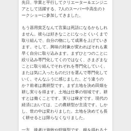
先日、学業と平行してクリエーター＆エンジニ
アとして活躍する、7人のスーパー中高生のト
ークショーに参加してきました。
もう器用貧乏なんて言葉は死語になるかもしれ
ません。彼らは好きなことになっとくいくまで
取り組んで、自分の物にして成果を上げていき
ます。そして、興味の対象が変わればそれも素
早く自分に取り込みます。まずひとつのことに
絞り込み専門化してくのではなく、さまざまな
ことに取り組んでそれぞれを専門化していく、
または気に入ったものだけを選んで専門化して
いく。そんなふうに感じました。どう違うの
か？前者は農耕型です。まず土地を決め田畑を
耕し実りを得ます。土地は仕事の領域です。耕
すとは働くことです。実りは稼ぎです。現代の
経済においては、この農耕型が主流です。しか
し、世の中は変わりました。土地を決めても長
く耕せるとは限らなくなりました。
一方、後者は遊牧や狩猟型です。糧を得れる土