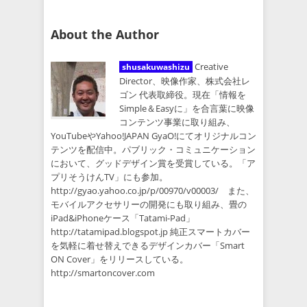
About the Author
Creative
shusakuwashizu
Director、映像作家、株式会社レ
ゴン 代表取締役。現在「情報を
Simple＆Easyに」を合言葉に映像
コンテンツ事業に取り組み、
YouTubeやYahoo!JAPAN GyaO!にてオリジナルコン
テンツを配信中。パブリック・コミュニケーション
において、グッドデザイン賞を受賞している。「ア
プリそうけんTV」にも参加。
http://gyao.yahoo.co.jp/p/00970/v00003/ また、
モバイルアクセサリーの開発にも取り組み、畳の
iPad&iPhoneケース「Tatami-Pad」
http://tatamipad.blogspot.jp 純正スマートカバー
を気軽に着せ替えできるデザインカバー「Smart
ON Cover」をリリースしている。
http://smartoncover.com