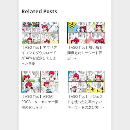
Related Posts
【ASO Tips】アプリア
【ASO Tips】狙い所を
イコンでダウンロード
間違えたキーワード設
→
が34%も減少してしま
定
→
った事例
【ASO Tips】ASOの
【ASO Tips】サジェス
PDCA ＆ セミナー開
トを使った効率のよい
→
→
催のおしらせ
キーワードの選び方