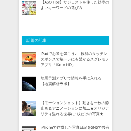
【ASO Tips】サジェストを使った効率の
よいキーワードの選び方
話題の記事
iPadでお琴を弾こう♪ 抜群のタッチレ
スポンスで脳トレにも繋がるスグレモノ
アプリ「iKoto HD」
地震予測アプリで情報を手に入れる
【地震解析ラボ】
【モーションショット】動きを一枚の静
止画＆アニメーションに加工★オリジナ
リティ溢れる世界に1枚だけの写真★
iPhoneで作成した写真日記をSNSで共有