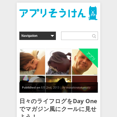
アプリ
Published on
8月 2nd, 2013 |
by masahirotokumoto
日々のライフログをDay One
でマガジン風にクールに見せ
よう！