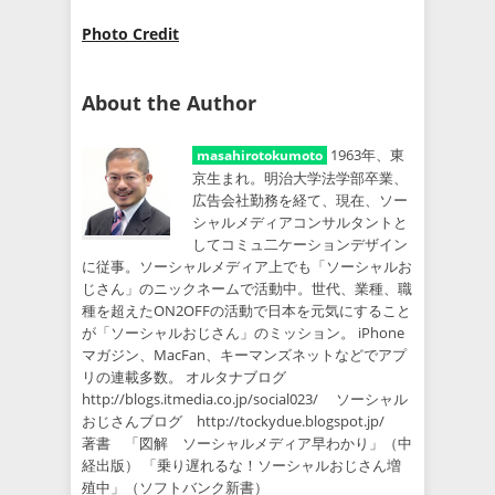
Photo Credit
About the Author
1963年、東
masahirotokumoto
京生まれ。明治大学法学部卒業、
広告会社勤務を経て、現在、ソー
シャルメディアコンサルタントと
してコミュ二ケーションデザイン
に従事。ソーシャルメディア上でも「ソーシャルお
じさん」のニックネームで活動中。世代、業種、職
種を超えたON2OFFの活動で日本を元気にすること
が「ソーシャルおじさん」のミッション。 iPhone
マガジン、MacFan、キーマンズネットなどでアプ
リの連載多数。 オルタナブログ
http://blogs.itmedia.co.jp/social023/ ソーシャル
おじさんブログ http://tockydue.blogspot.jp/
著書 「図解 ソーシャルメディア早わかり」（中
経出版） 「乗り遅れるな！ソーシャルおじさん増
殖中」（ソフトバンク新書）