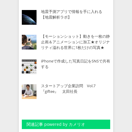
地震予測アプリで情報を手に入れる
【地震解析ラボ】
【モーションショット】動きを一枚の静
止画＆アニメーションに加工★オリジナ
リティ溢れる世界に1枚だけの写真★
iPhoneで作成した写真日記をSNSで共有
する
スタートアップ企業訪問 Vol.7
『giftee』 太田社長
関連記事 powered by カメリオ