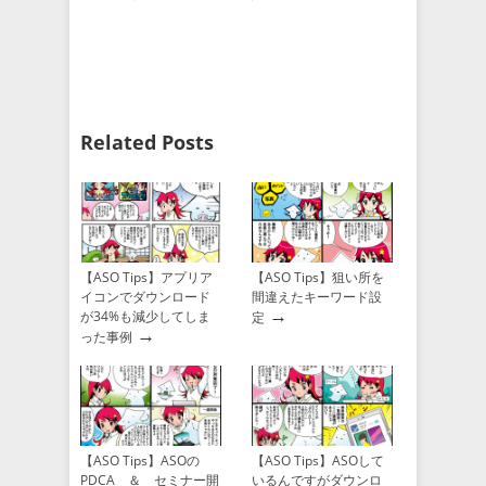
Related Posts
【ASO Tips】アプリア
【ASO Tips】狙い所を
イコンでダウンロード
間違えたキーワード設
→
が34%も減少してしま
定
→
った事例
【ASO Tips】ASOの
【ASO Tips】ASOして
PDCA ＆ セミナー開
いるんですがダウンロ