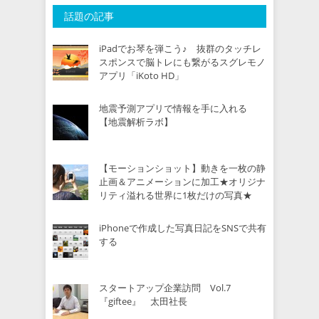
話題の記事
iPadでお琴を弾こう♪ 抜群のタッチレ
スポンスで脳トレにも繋がるスグレモノ
アプリ「iKoto HD」
地震予測アプリで情報を手に入れる
【地震解析ラボ】
【モーションショット】動きを一枚の静
止画＆アニメーションに加工★オリジナ
リティ溢れる世界に1枚だけの写真★
iPhoneで作成した写真日記をSNSで共有
する
スタートアップ企業訪問 Vol.7
『giftee』 太田社長