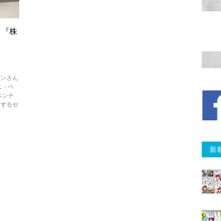
 『株
ーズ』
パンさん
ニ・ベ
ベンチ
とするセ
新