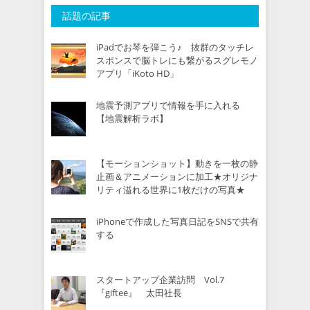
話題の記事
iPadでお琴を弾こう♪ 抜群のタッチレ
スポンスで脳トレにも繋がるスグレモノ
アプリ「iKoto HD」
地震予測アプリで情報を手に入れる
【地震解析ラボ】
【モーションショット】動きを一枚の静
止画＆アニメーションに加工★オリジナ
リティ溢れる世界に1枚だけの写真★
iPhoneで作成した写真日記をSNSで共有
する
スタートアップ企業訪問 Vol.7
『giftee』 太田社長