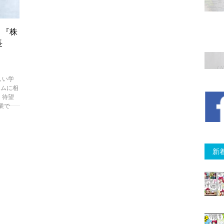
 『株
長
しい学
イムに相
、待望
業で
新