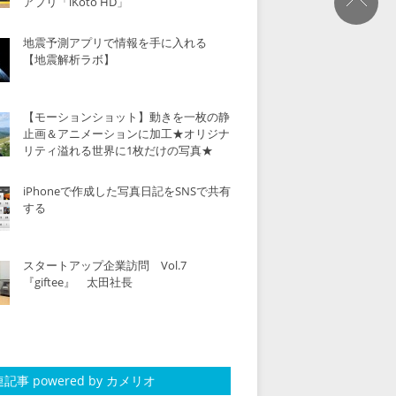
アプリ「iKoto HD」
地震予測アプリで情報を手に入れる
【地震解析ラボ】
【モーションショット】動きを一枚の静
止画＆アニメーションに加工★オリジナ
リティ溢れる世界に1枚だけの写真★
iPhoneで作成した写真日記をSNSで共有
する
スタートアップ企業訪問 Vol.7
『giftee』 太田社長
記事 powered by カメリオ