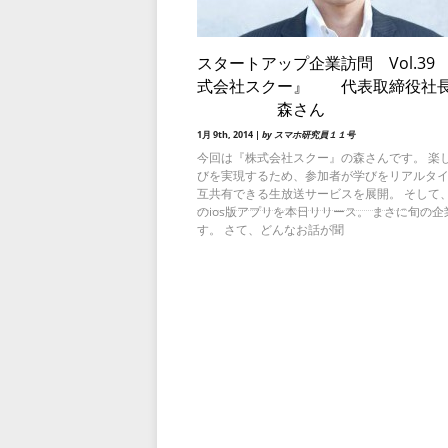
スタートアップ企業訪問 Vol.39
式会社スクー』 代表取締役社
森さん
1月 9th, 2014 |
by スマホ研究員１１号
今回は『株式会社スクー』の森さんです。 楽
びを実現するため、参加者が学びをリアルタ
互共有できる生放送サービスを展開。 そして
のios版アプリを本日リリース。 まさに旬の企
す。 さて、どんなお話が聞