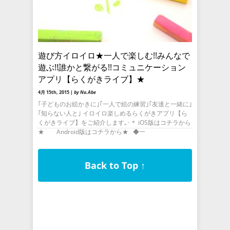
遊び方イロイロ★一人で楽しむ!!みんなで
遊ぶ!!誰かと繋がる!!コミュニケーション
アプリ【らくがきライブ】★
4月 15th, 2015 |
by No.Abe
｢子どものお絵かきに｣｢一人で絵の練習｣｢友達と一緒に｣
｢知らない人と｣ イロイロ楽しめるらくがきアプリ【ら
くがきライブ】をご紹介します｡･＊ iOS版はコチラから
★ Android版はコチラから★ ◆一
Back to Top ↑