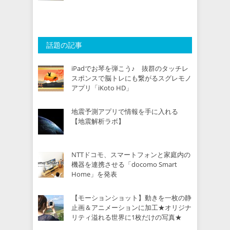
話題の記事
iPadでお琴を弾こう♪ 抜群のタッチレ
スポンスで脳トレにも繋がるスグレモノ
アプリ「iKoto HD」
地震予測アプリで情報を手に入れる
【地震解析ラボ】
NTTドコモ、スマートフォンと家庭内の
機器を連携させる「docomo Smart
Home」を発表
【モーションショット】動きを一枚の静
止画＆アニメーションに加工★オリジナ
リティ溢れる世界に1枚だけの写真★