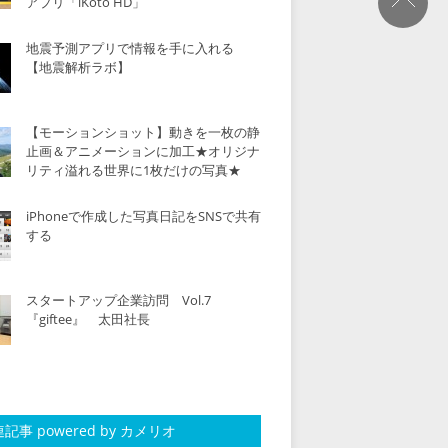
アプリ「iKoto HD」
地震予測アプリで情報を手に入れる
【地震解析ラボ】
【モーションショット】動きを一枚の静
止画＆アニメーションに加工★オリジナ
リティ溢れる世界に1枚だけの写真★
iPhoneで作成した写真日記をSNSで共有
する
スタートアップ企業訪問 Vol.7
『giftee』 太田社長
記事 powered by カメリオ