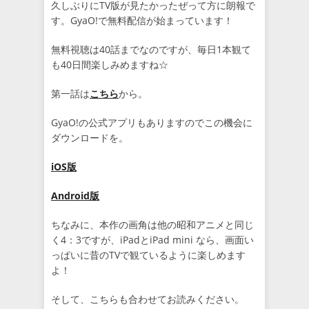
久しぶりにTV版が見たかったぜって方に朗報で
す。GyaO!で無料配信が始まっています！
無料視聴は40話までなのですが、毎日1本観て
も40日間楽しみめますね☆
第一話は
こちら
から。
GyaO!の公式アプリもありますのでこの機会に
ダウンロードを。
iOS版
Android版
ちなみに、本作の画角は他の昭和アニメと同じ
く4：3ですが、iPadとiPad mini なら、画面い
っぱいに昔のTVで観ているように楽しめます
よ！
そして、こちらも合わせてお読みください。