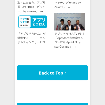
次々に出会う、アプリ
マッチング ohaco by
→
探しの Pickie（ピッキ
Zawatt」
→
ー）by eureka」
『アプリそうけん』が
アプリそうけんTV #6-1
提供する コン
「AppStore内検索エン
サルティングサービス
ジン対策 AppSEO by
→
→
starGarage」
Back to Top ↑