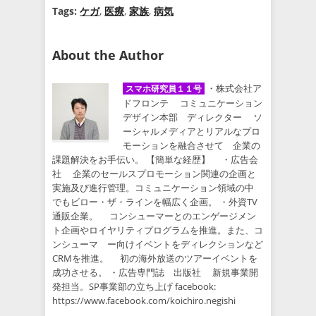
Tags:
ケガ
,
医療
,
家族
,
病気
About the Author
・株式会社ア
スマホ研究員１１号
ドフロンテ コミュニケーション
デザイン本部 ディレクター ソ
ーシャルメディアとリアルなプロ
モーションを融合させて 企業の
課題解決をお手伝い。 【簡単な経歴】 ・広告会
社 企業のセールスプロモーション関連の企画と
実施及び進行管理。コミュニケーション領域の中
でもビロー・ザ・ラインを幅広く企画。 ・外資TV
通販企業。 コンシューマーとのエンゲージメン
ト企画やロイヤリティプログラムを推進。また、コ
ンシューマ ー向けイベントをディレクションなど
CRMを推進。 初の海外放送のツアーイベントを
成功させる。 ・広告専門誌 出版社 新規事業開
発担当。SP事業部の立ち上げ facebook:
https://www.facebook.com/koichiro.negishi