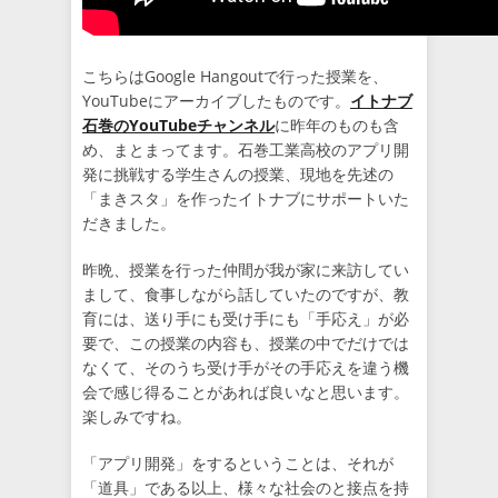
こちらはGoogle Hangoutで行った授業を、
YouTubeにアーカイブしたものです。
イトナブ
石巻のYouTubeチャンネル
に昨年のものも含
め、まとまってます。石巻工業高校のアプリ開
発に挑戦する学生さんの授業、現地を先述の
「まきスタ」を作ったイトナブにサポートいた
だきました。
昨晩、授業を行った仲間が我が家に来訪してい
まして、食事しながら話していたのですが、教
育には、送り手にも受け手にも「手応え」が必
要で、この授業の内容も、授業の中でだけでは
なくて、そのうち受け手がその手応えを違う機
会で感じ得ることがあれば良いなと思います。
楽しみですね。
「アプリ開発」をするということは、それが
「道具」である以上、様々な社会のと接点を持