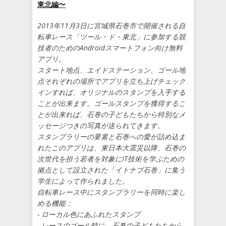
東北編〜
2013年11月3日に宮城県石巻市で開催される自
転車レース「ツール・ド・東北」に参加する競
技者のためのAndroidスマートフォン向け無料
アプリ。
スタート地点、エイドステーション、ゴール地
点それぞれの場所でアプリを立ち上げチェック
インすれば、オリジナルのスタンプを入手する
ことが出来ます。ゴールスタンプを獲得するこ
とが出来れば、石巻の子どもたちから特別なメ
ッセージつきの写真が送られてきます。
スタンプラリーの要素と石巻への愛が詰め込ま
れたこのアプリは、東日本大震災以降、石巻の
次世代を担う若者を対象にIT技術を学ぶための
拠点として設立された「イトナブ石巻」に集う
学生によって作られました。
自転車レース中にスタンプラリーを同時に楽し
める機能：
- ローカル色にあふれたスタンプ
- レースのゴール時に、石巻の子どもたちから