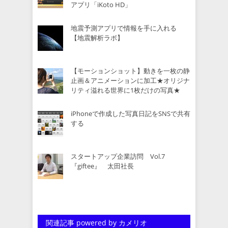
アプリ「iKoto HD」
地震予測アプリで情報を手に入れる
【地震解析ラボ】
【モーションショット】動きを一枚の静
止画＆アニメーションに加工★オリジナ
リティ溢れる世界に1枚だけの写真★
iPhoneで作成した写真日記をSNSで共有
する
スタートアップ企業訪問 Vol.7
『giftee』 太田社長
関連記事 powered by カメリオ