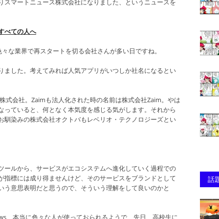
りスマートニュース株式会社になりました、というニュースを
をすべての人へ
ず色々な業界で再スタートを切る会社さんが多い日ですね。
りました。考えてみれば人気アプリがいつしか社名になるとい
NE株式会社。Zaimも法人化された時の名前は株式会社Zaim。やは
なっていると、何となく本気度を感じる気がします。それから
お馴染みの株式会社オクトバもレベリオ・テクノロジーズとい
ツールから、サービスがエコシステムへ進化していく過程での
が指標には成り得ませんけど、そのサービスをブランドとして
話
いう意思表明だと思うので、そういう理解をして良いのかと
News、本当に色々な人が使っておられるようで、先日、高校生に