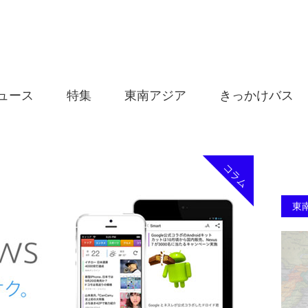
ュース
特集
東南アジア
きっかけバス
コラム
東