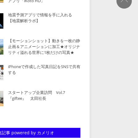
アプリ「iKoto HD」
地震予測アプリで情報を手に入れる
【地震解析ラボ】
【モーションショット】動きを一枚の静
止画＆アニメーションに加工★オリジナ
リティ溢れる世界に1枚だけの写真★
iPhoneで作成した写真日記をSNSで共有
する
スタートアップ企業訪問 Vol.7
『giftee』 太田社長
記事 powered by カメリオ