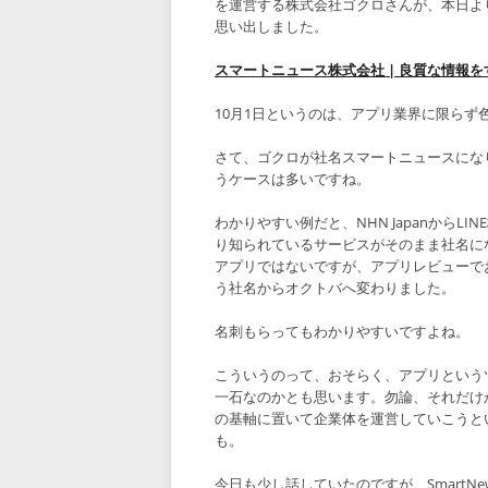
を運営する株式会社ゴクロさんが、本日よ
思い出しました。
スマートニュース株式会社 | 良質な情報
10月1日というのは、アプリ業界に限ら
さて、ゴクロが社名スマートニュースにな
うケースは多いですね。
わかりやすい例だと、NHN JapanからLI
り知られているサービスがそのまま社名に
アプリではないですが、アプリレビューで
う社名からオクトバへ変わりました。
名刺もらってもわかりやすいですよね。
こういうのって、おそらく、アプリという
一石なのかとも思います。勿論、それだけ
の基軸に置いて企業体を運営していこうと
も。
今日も少し話していたのですが、Smart