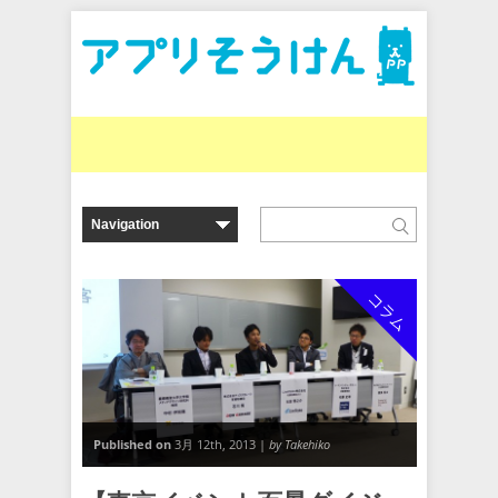
コラム
Published on
3月 12th, 2013 |
by Takehiko