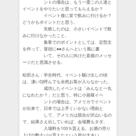
ントの場合は、もう一度この人達と
イベントをやりたいと思ってもらえるか？
イベント後に皆で飲みに行けるか？
どうかもポイントだと思う。
失敗したのは、小さいイベントで飲
みに行けなかったこと。
集客でのポイントとしては、定型文
を作って、冒頭に●●さんへという風に書
いて、その人に向けた直接のメッセ
ージだと意識させる。
松田さん：学生時代、イベント駆け出しの頃
は、凄いDJ呼んでも全然お客が入らなかった。
成功したイベントは「みんなと一丸
になれたか？」だと思う。特に小規模イベ
ントの場合は。アメリカでイベント
が出来て、日本では上手くいかない理由と
して、アメリカは競合が沢山いるの
で、結果さえ出していれば、会場費もタダ。
入場料を100％貰える。お酒の売り
上げの数十パー貰えたという所が大きい。