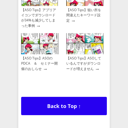
【ASO Tips】アプリア
【ASO Tips】狙い所を
イコンでダウンロード
間違えたキーワード設
→
が34%も減少してしま
定
→
った事例
【ASO Tips】ASOの
【ASO Tips】ASOして
PDCA ＆ セミナー開
いるんですがダウンロ
→
→
催のおしらせ
ードが増えません
Back to Top ↑