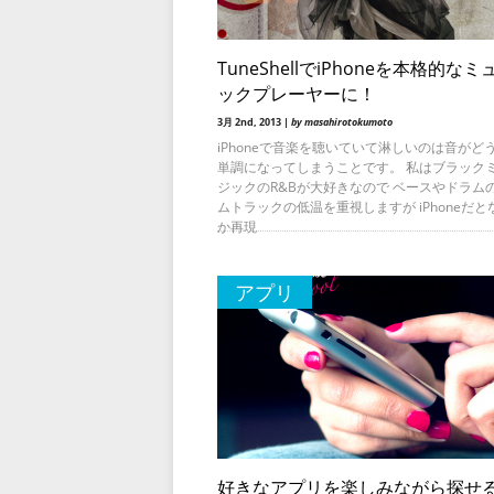
TuneShellでiPhoneを本格的な
ックプレーヤーに！
3月 2nd, 2013 |
by masahirotokumoto
iPhoneで音楽を聴いていて淋しいのは音がど
単調になってしまうことです。 私はブラック
ジックのR&Bが大好きなので ベースやドラム
ムトラックの低温を重視しますが iPhoneだと
か再現
アプリ
好きなアプリを楽しみながら探せ