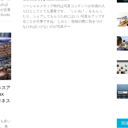
あれば
ソーシャルメディア時代は写真コンテンツが共感の入
紙が定番
り口としてとても重要です。 「いいね！」をもらっ
indle
たり、シェアしてもらうためにはいい写真をアップす
ることが大事ですね。 しかし、投稿の際に気をつけ
なければいけないのが写真デー
ネスア
x
ビジネス
方も多い
関連
。 株