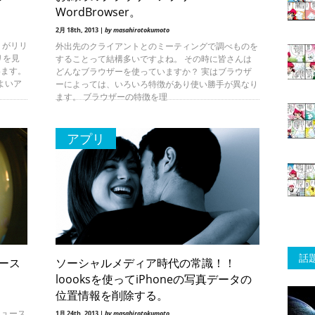
WordBrowser。
2月 18th, 2013 |
by masahirotokumoto
リがリリ
外出先のクライアントとのミーティングで調べものを
リを見
することって結構多いですよね。 その時に皆さんは
います。
どんなブラウザーを使っていますか？ 実はブラウザ
かよいア
ーによっては、いろいろ特徴があり使い勝手が異なり
ます。 ブラウザーの特徴を理
アプリ
話
ュース
ソーシャルメディア時代の常識！！
loooksを使ってiPhoneの写真データの
位置情報を削除する。
ニュース
1月 24th, 2013 |
by masahirotokumoto