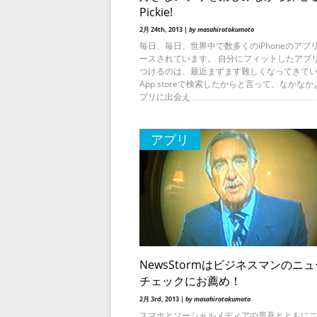
Pickie!
2月 24th, 2013 |
by masahirotokumoto
毎日、毎日、世界中で数多くのiPhoneのアプ
ースされています。 自分にフィットしたアプ
つけるのは、最近まずます難しくなってきて
App storeで検索したからと言って、なかな
プリに出会え
アプリ
NewsStormはビジネスマンのニ
チェックにお薦め！
2月 3rd, 2013 |
by masahirotokumoto
スマホとソーシャルメディアの普及とともに