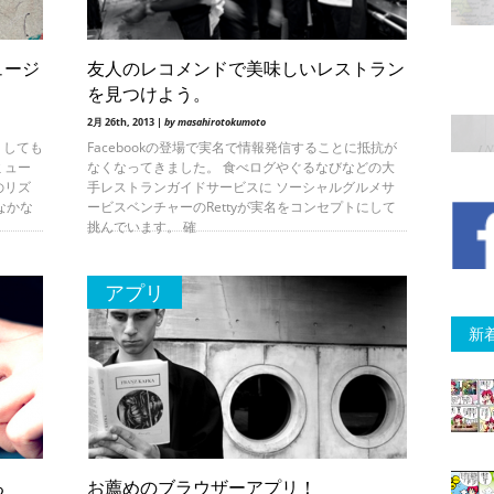
ミュージ
友人のレコメンドで美味しいレストラン
を見つけよう。
2月 26th, 2013 |
by masahirotokumoto
うしても
Facebookの登場で実名で情報発信することに抵抗が
ミュー
なくなってきました。 食べログやぐるなびなどの大
のリズ
手レストランガイドサービスに ソーシャルグルメサ
なかな
ービスベンチャーのRettyが実名をコンセプトにして
挑んでいます。 確
アプリ
新
る
お薦めのブラウザーアプリ！