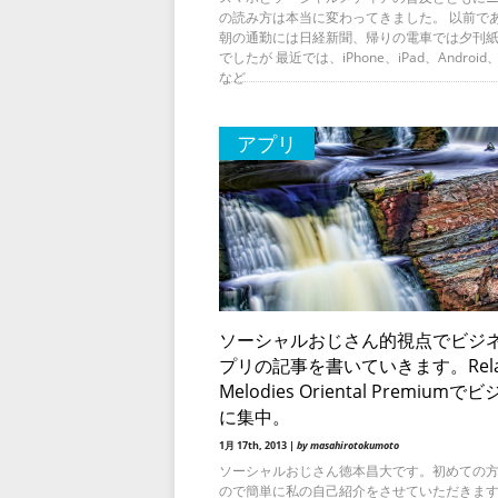
の読み方は本当に変わってきました。 以前で
朝の通勤には日経新聞、帰りの電車では夕刊
でしたが 最近では、iPhone、iPad、Android、K
など
アプリ
ソーシャルおじさん的視点でビジ
プリの記事を書いていきます。Rela
Melodies Oriental Premiumで
に集中。
1月 17th, 2013 |
by masahirotokumoto
ソーシャルおじさん徳本昌大です。初めての
ので簡単に私の自己紹介をさせていただきます