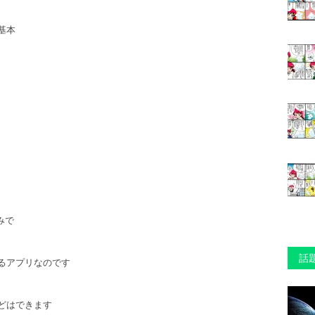
基本
みで
話
るアプリなのです
どはできます