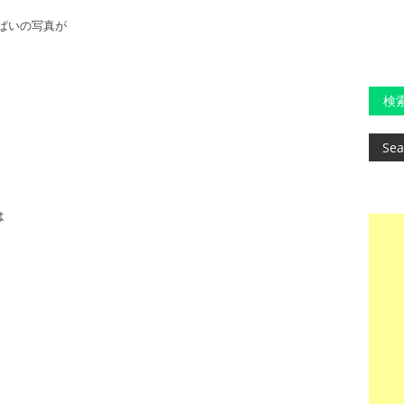
ぱいの写真が
検
は