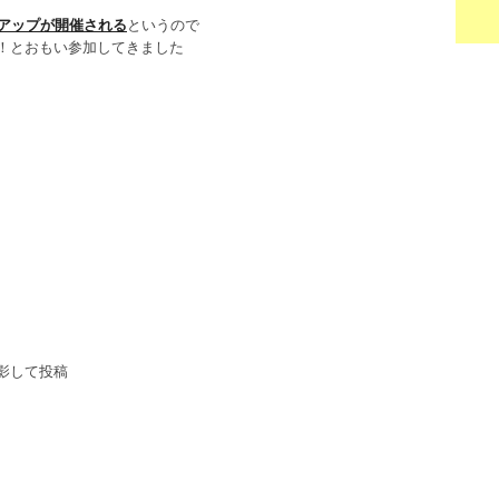
ートアップが開催される
というので
！とおもい参加してきました
影して投稿