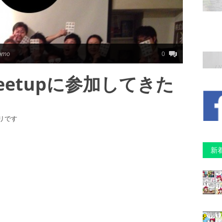
omo
0
meeetupに参加してきた
リです
新