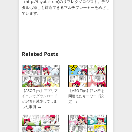
（http://tayutai.com)のリフレクソロジスト。デジ
タルも癒しも対応できるマルチプレーヤーをめざし
ています。
Related Posts
【ASO Tips】アプリア
【ASO Tips】狙い所を
イコンでダウンロード
間違えたキーワード設
→
が34%も減少してしま
定
→
った事例