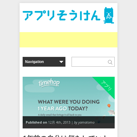
アプリ
Published on
12月 4th, 2013 |
by yamatomo