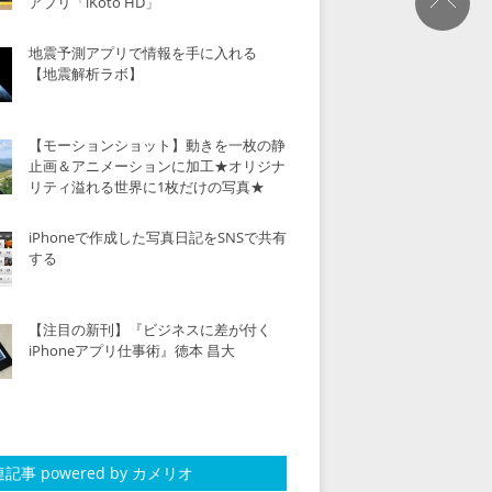
アプリ「iKoto HD」
地震予測アプリで情報を手に入れる
【地震解析ラボ】
【モーションショット】動きを一枚の静
止画＆アニメーションに加工★オリジナ
リティ溢れる世界に1枚だけの写真★
iPhoneで作成した写真日記をSNSで共有
する
【注目の新刊】『ビジネスに差が付く
iPhoneアプリ仕事術』徳本 昌大
記事 powered by カメリオ