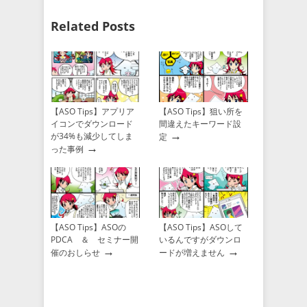
Related Posts
【ASO Tips】アプリア
【ASO Tips】狙い所を
イコンでダウンロード
間違えたキーワード設
→
が34%も減少してしま
定
→
った事例
【ASO Tips】ASOの
【ASO Tips】ASOして
PDCA ＆ セミナー開
いるんですがダウンロ
→
→
催のおしらせ
ードが増えません