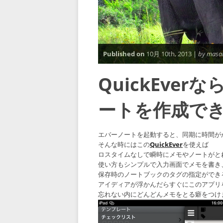
Published on
10月 10th, 2013 |
by masa
QuickEverな
ートを作成で
エバーノートを起動すると、同期に時間が
そんな時にはこの
QuickEver
を使えば
ロスタイムなしで瞬時にメモやノートがと
使い方もシンプルで入力画面でメモを書き
保存時のノートブックのタグの指定ができ
アイディアが浮かんだらすぐにこのアプリ
忘れない内にどんどんメモをとる癖をつけ