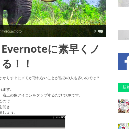
hirotokumoto
0
らEvernoteに素早くノ
きる！！
かかりすぐにメモが取れないことが悩みの人も多いのでは？
新
れます。
、右上の象アイコンをタップするだけでOKです。
るので
を開き
ましょう。