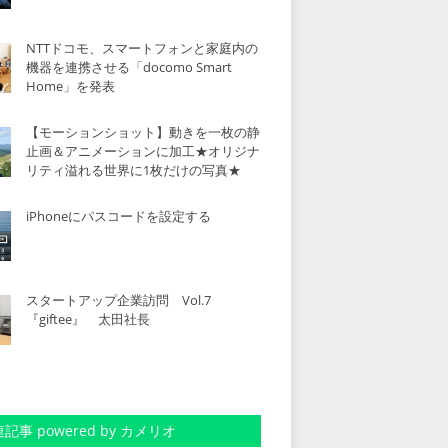
NTTドコモ、スマートフォンと家庭内の
機器を連携させる「docomo Smart
Home」を発表
【モーションショット】動きを一枚の静
止画＆アニメーションに加工★オリジナ
リティ溢れる世界に1枚だけの写真★
iPhoneにパスコードを設定する
スタートアップ企業訪問 Vol.7
『giftee』 太田社長
記事 powered by カメリオ