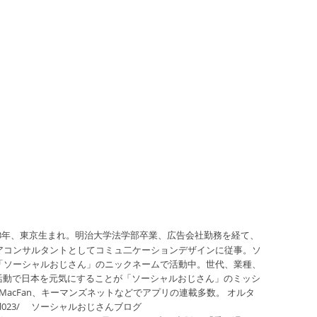
63年、東京生まれ。明治大学法学部卒業、広告会社勤務を経て、
アコンサルタントとしてコミュ二ケーションデザインに従事。ソ
「ソーシャルおじさん」のニックネームで活動中。世代、業種、
の活動で日本を元気にすることが「ソーシャルおじさん」のミッシ
ン、MacFan、キーマンズネットなどでアプリの連載多数。 オルタ
jp/social023/ ソーシャルおじさんブログ