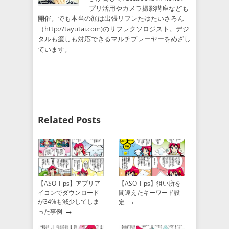
プリ活用やカメラ撮影講座なども
開催。でも本当の顔は出張リフレたゆたいさろん
（http://tayutai.com)のリフレクソロジスト。デジ
タルも癒しも対応できるマルチプレーヤーをめざし
ています。
Related Posts
【ASO Tips】アプリア
【ASO Tips】狙い所を
イコンでダウンロード
間違えたキーワード設
→
が34%も減少してしま
定
→
った事例