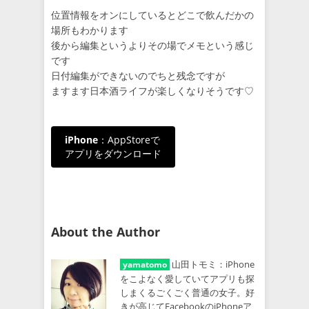
位置情報をオンにしているとどこで飲んだかの
場所もわかります
後から編集というよりその場でメモという感じ
です
日付編集ができないのでちと残念ですが
ますます日本酒ライフが楽しくなりそうです♡
iPhone
：AppStoreで
アプリをダウンロード
About the Author
山田トモミ：iPhone
yamatomo
をこよなく愛していてアプリも探
しまくるごくごく普通の女子。好
きが高じてFacebookのiPhoneア