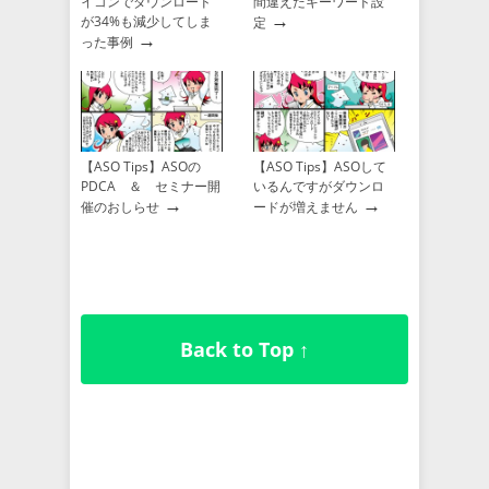
イコンでダウンロード
間違えたキーワード設
→
が34%も減少してしま
定
→
った事例
【ASO Tips】ASOの
【ASO Tips】ASOして
PDCA ＆ セミナー開
いるんですがダウンロ
→
→
催のおしらせ
ードが増えません
Back to Top ↑