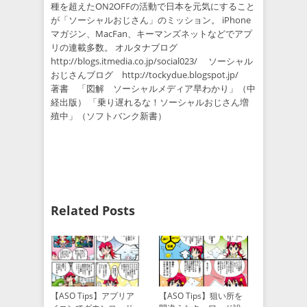
種を超えたON2OFFの活動で日本を元気にすること
が「ソーシャルおじさん」のミッション。 iPhone
マガジン、MacFan、キーマンズネットなどでアプ
リの連載多数。 オルタナブログ
http://blogs.itmedia.co.jp/social023/ ソーシャル
おじさんブログ http://tockydue.blogspot.jp/
著書 「図解 ソーシャルメディア早わかり」（中
経出版） 「乗り遅れるな！ソーシャルおじさん増
殖中」（ソフトバンク新書）
Related Posts
【ASO Tips】アプリア
【ASO Tips】狙い所を