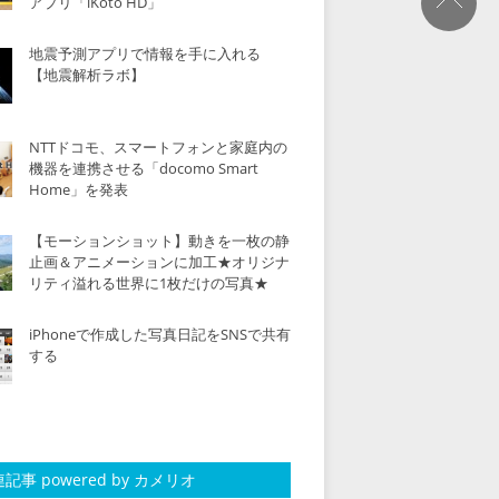
アプリ「iKoto HD」
地震予測アプリで情報を手に入れる
【地震解析ラボ】
NTTドコモ、スマートフォンと家庭内の
機器を連携させる「docomo Smart
Home」を発表
【モーションショット】動きを一枚の静
止画＆アニメーションに加工★オリジナ
リティ溢れる世界に1枚だけの写真★
iPhoneで作成した写真日記をSNSで共有
する
記事 powered by カメリオ