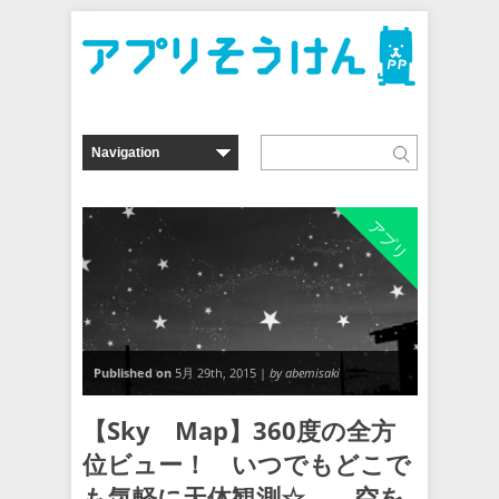
アプリ
Published on
5月 29th, 2015 |
by abemisaki
【Sky Map】360度の全方
位ビュー！ いつでもどこで
も気軽に天体観測☆ 空を