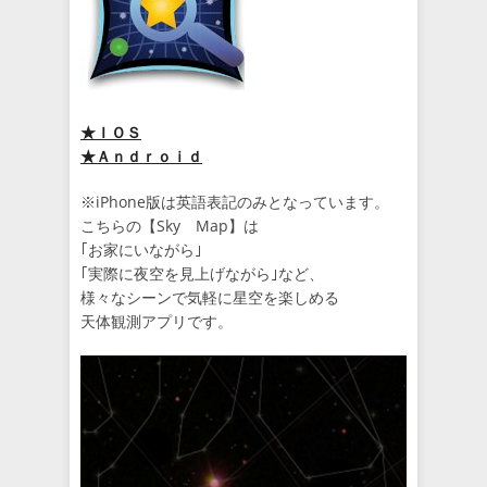
★ＩＯＳ
★Ａｎｄｒｏｉｄ
※iPhone版は英語表記のみとなっています。
こちらの【Sky Map】は
｢お家にいながら｣
｢実際に夜空を見上げながら｣など、
様々なシーンで気軽に星空を楽しめる
天体観測アプリです。