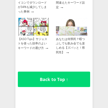
イコンでダウンロード
間違えたキーワード設
→
が34%も減少してしま
定
→
った事例
【ASO Tips】サジェス
あなたは何県民？暇つ
トを使った効率のよい
ぶしでも飲み会でも楽
→
しめる【ズバッと！県
キーワードの選び方
→
民性】
Back to Top ↑