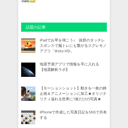
話題の記事
iPadでお琴を弾こう♪ 抜群のタッチレ
スポンスで脳トレにも繋がるスグレモノ
アプリ「iKoto HD」
地震予測アプリで情報を手に入れる
【地震解析ラボ】
【モーションショット】動きを一枚の静
止画＆アニメーションに加工★オリジナ
リティ溢れる世界に1枚だけの写真★
iPhoneで作成した写真日記をSNSで共有
する