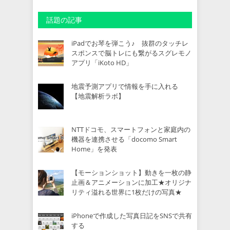
話題の記事
iPadでお琴を弾こう♪ 抜群のタッチレ
スポンスで脳トレにも繋がるスグレモノ
アプリ「iKoto HD」
地震予測アプリで情報を手に入れる
【地震解析ラボ】
NTTドコモ、スマートフォンと家庭内の
機器を連携させる「docomo Smart
Home」を発表
【モーションショット】動きを一枚の静
止画＆アニメーションに加工★オリジナ
リティ溢れる世界に1枚だけの写真★
iPhoneで作成した写真日記をSNSで共有
する