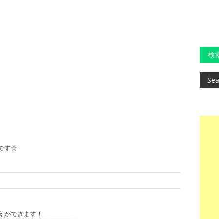
検
です☆
えができます！