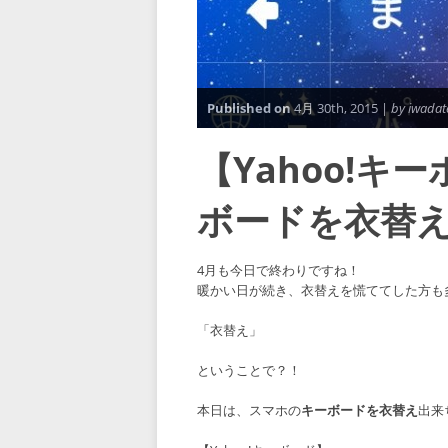
Published on
4月 30th, 2015 |
by iwadat
【Yahoo!
ボードを衣替
4月も今日で終わりですね！
暖かい日が続き、衣替えを慌ててした方も
「衣替え」
ということで？！
本日は、スマホの
キーボードを衣替え
出来