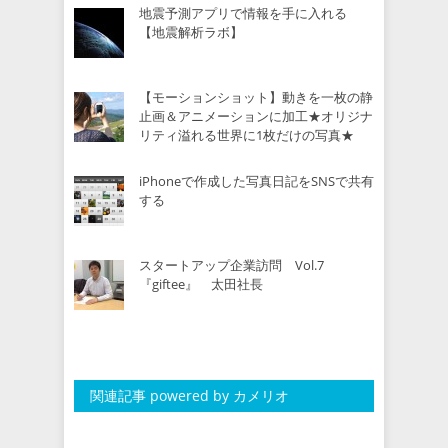
地震予測アプリで情報を手に入れる
【地震解析ラボ】
【モーションショット】動きを一枚の静
止画＆アニメーションに加工★オリジナ
リティ溢れる世界に1枚だけの写真★
iPhoneで作成した写真日記をSNSで共有
する
スタートアップ企業訪問 Vol.7
『giftee』 太田社長
関連記事 powered by カメリオ