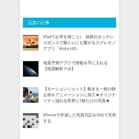
話題の記事
iPadでお琴を弾こう♪ 抜群のタッチレ
スポンスで脳トレにも繋がるスグレモノ
アプリ「iKoto HD」
地震予測アプリで情報を手に入れる
【地震解析ラボ】
【モーションショット】動きを一枚の静
止画＆アニメーションに加工★オリジナ
リティ溢れる世界に1枚だけの写真★
iPhoneで作成した写真日記をSNSで共有
する