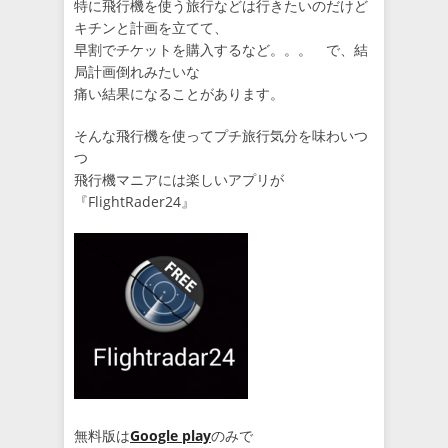
特に飛行機を使う旅行などは行きたいのだけど
キチンと計画を立てて、
早割でチケットを購入するなど。。。 で、結
局計画倒れみたいな
痛い結果になることがあります。
そんな飛行機を使ってプチ旅行気分を味わいつ
つ
飛行機マニアには楽しいアプリが
『FlightRader24』
無料版は
Google play
のみで