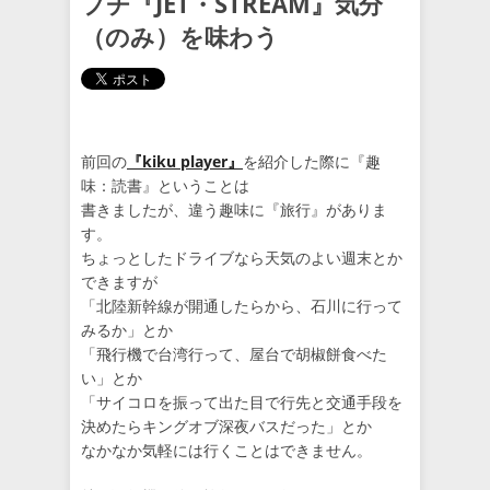
プチ『JET・STREAM』気分
（のみ）を味わう
前回の
『kiku player』
を紹介した際に『趣
味：読書』ということは
書きましたが、違う趣味に『旅行』がありま
す。
ちょっとしたドライブなら天気のよい週末とか
できますが
「北陸新幹線が開通したらから、石川に行って
みるか」とか
「飛行機で台湾行って、屋台で胡椒餅食べた
い」とか
「サイコロを振って出た目で行先と交通手段を
決めたらキングオブ深夜バスだった」とか
なかなか気軽には行くことはできません。