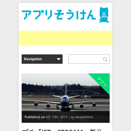
アプリ
Published on
4月 10th, 2015 |
by nkuwashima