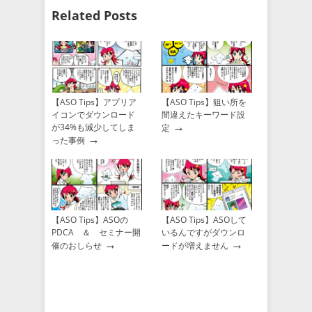
Related Posts
【ASO Tips】アプリア
【ASO Tips】狙い所を
イコンでダウンロード
間違えたキーワード設
→
が34%も減少してしま
定
→
った事例
【ASO Tips】ASOの
【ASO Tips】ASOして
PDCA ＆ セミナー開
いるんですがダウンロ
→
→
催のおしらせ
ードが増えません