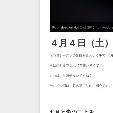
Published on
4月 2nd, 2015 |
by iwadate
４月４日（土
お花見シーズンの皆既月食という事で、
“
次回の月食花見は17年後だそうです。
これは、見逃せないですね！
そこで今回は、月のアプリのご紹介です。
1.月と潮のこよみ