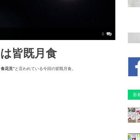
0
）は皆既月食
月食花見”
と言われている今回の皆既月食。
新