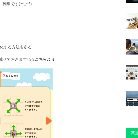
単です(*^_^*)
進化する方法もある
載せておきますね☆
こちらより
関連