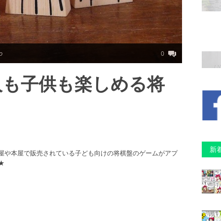
o
0
人も子供も楽しめる将
新
屋や本屋で販売されている子ども向けの将棋盤のゲームがアプ
★