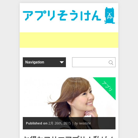
アプリ
Published on
2月 26th, 2015 |
by iwadate