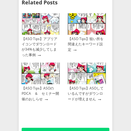
Related Posts
【ASO Tips】アプリア
【ASO Tips】狙い所を
イコンでダウンロード
間違えたキーワード設
→
が34%も減少してしま
定
→
った事例
【ASO Tips】ASOの
【ASO Tips】ASOして
PDCA ＆ セミナー開
いるんですがダウンロ
→
→
催のおしらせ
ードが増えません