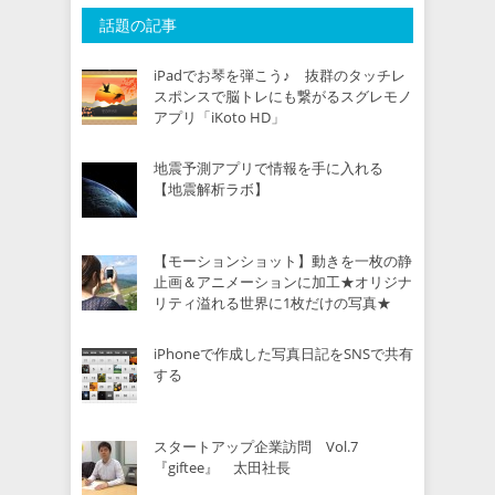
話題の記事
iPadでお琴を弾こう♪ 抜群のタッチレ
スポンスで脳トレにも繋がるスグレモノ
アプリ「iKoto HD」
地震予測アプリで情報を手に入れる
【地震解析ラボ】
【モーションショット】動きを一枚の静
止画＆アニメーションに加工★オリジナ
リティ溢れる世界に1枚だけの写真★
iPhoneで作成した写真日記をSNSで共有
する
スタートアップ企業訪問 Vol.7
『giftee』 太田社長