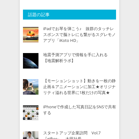
話題の記事
iPadでお琴を弾こう♪ 抜群のタッチレ
スポンスで脳トレにも繋がるスグレモノ
アプリ「iKoto HD」
地震予測アプリで情報を手に入れる
【地震解析ラボ】
【モーションショット】動きを一枚の静
止画＆アニメーションに加工★オリジナ
リティ溢れる世界に1枚だけの写真★
iPhoneで作成した写真日記をSNSで共有
する
スタートアップ企業訪問 Vol.7
『giftee』 太田社長