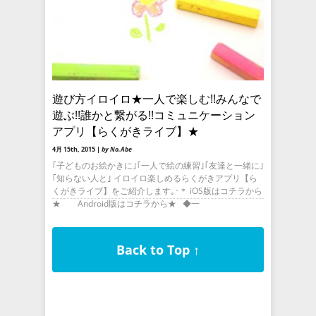
遊び方イロイロ★一人で楽しむ!!みんなで
遊ぶ!!誰かと繋がる!!コミュニケーション
アプリ【らくがきライブ】★
4月 15th, 2015 |
by No.Abe
｢子どものお絵かきに｣｢一人で絵の練習｣｢友達と一緒に｣
｢知らない人と｣ イロイロ楽しめるらくがきアプリ【ら
くがきライブ】をご紹介します｡･＊ iOS版はコチラから
★ Android版はコチラから★ ◆一
Back to Top ↑