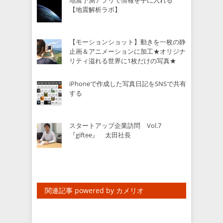
【地震解析ラボ】
【モーションショット】動きを一枚の静
止画＆アニメーションに加工★オリジナ
リティ溢れる世界に1枚だけの写真★
iPhoneで作成した写真日記をSNSで共有
する
スタートアップ企業訪問 Vol.7
『giftee』 太田社長
関連記事 powered by カメリオ