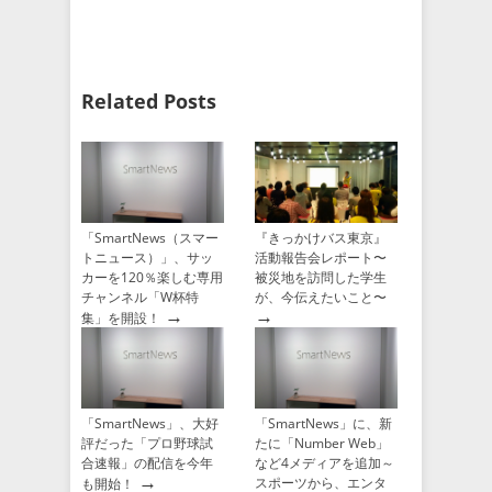
Related Posts
「SmartNews（スマー
『きっかけバス東京』
トニュース）」、サッ
活動報告会レポート〜
カーを120％楽しむ専用
被災地を訪問した学生
チャンネル「W杯特
が、今伝えたいこと〜
→
→
集」を開設！
「SmartNews」、大好
「SmartNews」に、新
評だった「プロ野球試
たに「Number Web」
合速報」の配信を今年
など4メディアを追加～
→
スポーツから、エンタ
も開始！