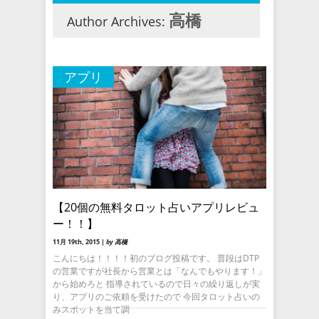
高橋
Author Archives:
アプリ
【20個の無料タロット占いアプリレビュ
ー！！】
11月 19th, 2015 |
by 高橋
こんにちは！！！！初のブログ投稿です。 普段はDTP
の営業ですが社長から営業とは「なんでもやります！」
から始めろと 指導されているので日々の繰り返しが実
り、アプリのご依頼を受けたので 今回タロット占いの
みスポットを当て調