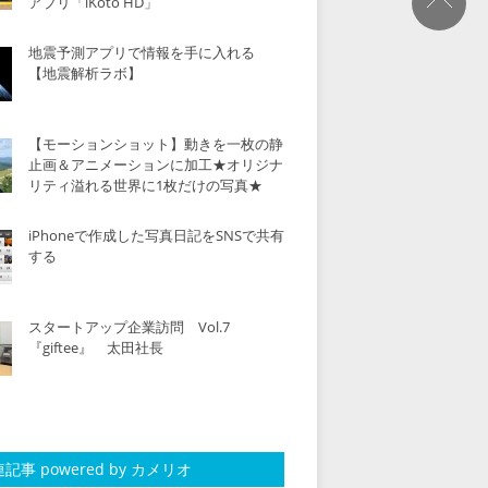
アプリ「iKoto HD」
地震予測アプリで情報を手に入れる
【地震解析ラボ】
【モーションショット】動きを一枚の静
止画＆アニメーションに加工★オリジナ
リティ溢れる世界に1枚だけの写真★
iPhoneで作成した写真日記をSNSで共有
する
スタートアップ企業訪問 Vol.7
『giftee』 太田社長
記事 powered by カメリオ