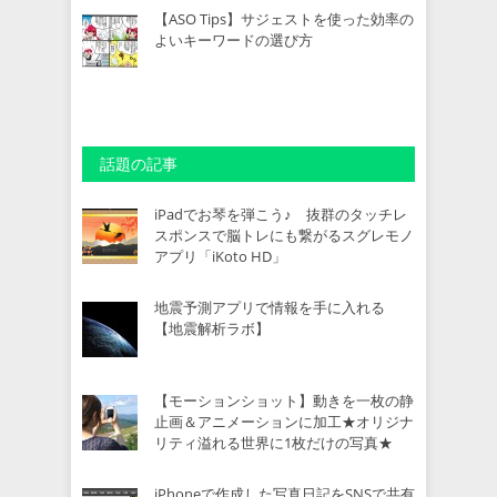
【ASO Tips】サジェストを使った効率の
よいキーワードの選び方
話題の記事
iPadでお琴を弾こう♪ 抜群のタッチレ
スポンスで脳トレにも繋がるスグレモノ
アプリ「iKoto HD」
地震予測アプリで情報を手に入れる
【地震解析ラボ】
【モーションショット】動きを一枚の静
止画＆アニメーションに加工★オリジナ
リティ溢れる世界に1枚だけの写真★
iPhoneで作成した写真日記をSNSで共有