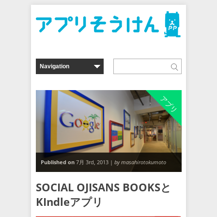
アプリ
Published on
7月 3rd, 2013 |
by masahirotokumoto
SOCIAL OJISANS BOOKSと
KIndleアプリ