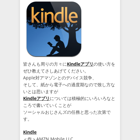
皆さんも周りの方々に
Kindleアプリ
の使い方を
ぜひ教えてさしあげてください。
Apple対アマゾンとのデバイス競争、
そして、紙から電子への過度期なので致し方な
いとは思いますが
Kindleアプリ
については積極的にいろいろなと
ころで書いていくことが
ソーシャルおじさんズの任務と思った次第で
す。
Kindle
＜作＞AMZN Mobile LLC