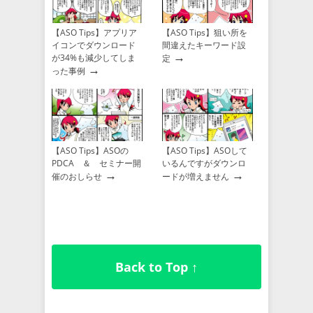
【ASO Tips】アプリア
【ASO Tips】狙い所を
イコンでダウンロード
間違えたキーワード設
→
が34%も減少してしま
定
→
った事例
【ASO Tips】ASOの
【ASO Tips】ASOして
PDCA ＆ セミナー開
いるんですがダウンロ
→
→
催のおしらせ
ードが増えません
Back to Top ↑