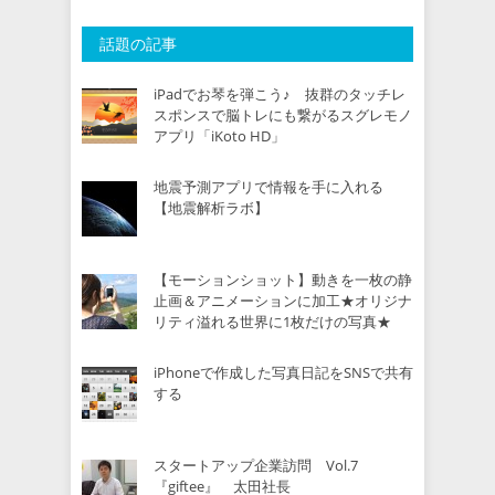
話題の記事
iPadでお琴を弾こう♪ 抜群のタッチレ
スポンスで脳トレにも繋がるスグレモノ
アプリ「iKoto HD」
地震予測アプリで情報を手に入れる
【地震解析ラボ】
【モーションショット】動きを一枚の静
止画＆アニメーションに加工★オリジナ
リティ溢れる世界に1枚だけの写真★
iPhoneで作成した写真日記をSNSで共有
する
スタートアップ企業訪問 Vol.7
『giftee』 太田社長